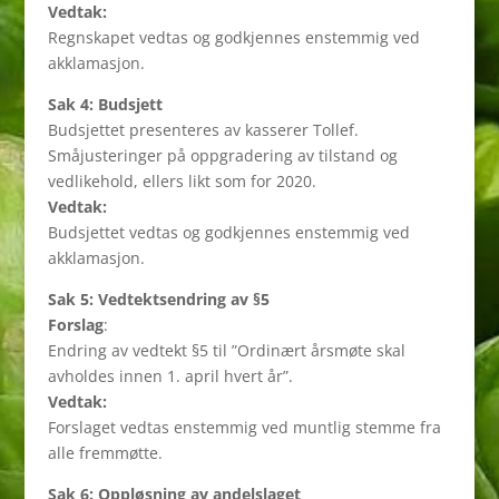
Vedtak:
Regnskapet vedtas og godkjennes enstemmig ved
akklamasjon.
Sak 4: Budsjett
Budsjettet presenteres av kasserer Tollef.
Småjusteringer på oppgradering av tilstand og
vedlikehold, ellers likt som for 2020.
Vedtak:
Budsjettet vedtas og godkjennes enstemmig ved
akklamasjon.
Sak 5: Vedtektsendring av §5
Forslag
:
Endring av vedtekt §5 til ”Ordinært årsmøte skal
avholdes innen 1. april hvert år”.
Vedtak:
Forslaget vedtas enstemmig ved muntlig stemme fra
alle fremmøtte.
Sak 6: Oppløsning av andelslaget