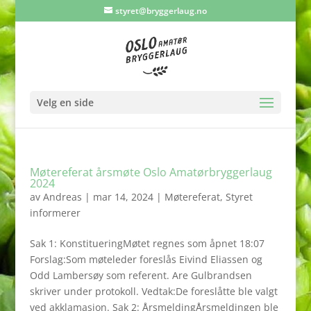
styret@bryggerlaug.no
Velg en side
Møtereferat årsmøte Oslo Amatørbryggerlaug
2024
av
Andreas
|
mar 14, 2024
|
Møtereferat
,
Styret
informerer
Sak 1: KonstitueringMøtet regnes som åpnet 18:07
Forslag:Som møteleder foreslås Eivind Eliassen og
Odd Lambersøy som referent. Are Gulbrandsen
skriver under protokoll. Vedtak:De foreslåtte ble valgt
ved akklamasjon. Sak 2: ÅrsmeldingÅrsmeldingen ble