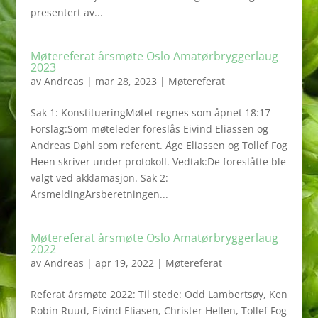
presentert av...
Møtereferat årsmøte Oslo Amatørbryggerlaug
2023
av
Andreas
|
mar 28, 2023
|
Møtereferat
Sak 1: KonstitueringMøtet regnes som åpnet 18:17
Forslag:Som møteleder foreslås Eivind Eliassen og
Andreas Døhl som referent. Åge Eliassen og Tollef Fog
Heen skriver under protokoll. Vedtak:De foreslåtte ble
valgt ved akklamasjon. Sak 2:
ÅrsmeldingÅrsberetningen...
Møtereferat årsmøte Oslo Amatørbryggerlaug
2022
av
Andreas
|
apr 19, 2022
|
Møtereferat
Referat årsmøte 2022: Til stede: Odd Lambertsøy, Ken
Robin Ruud, Eivind Eliasen, Christer Hellen, Tollef Fog